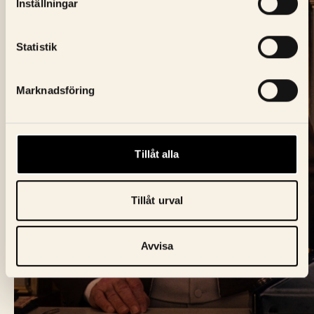
Inställningar
Statistik
Marknadsföring
BIO FÅGEL BLÅ
Skeppargatan 60,
Tillåt alla
114 49 Stockholm
Tillåt urval
Biljett:
biljett@biofagelbla.se
Allmänt:
mail@biofagelbla.se
Event:
event@biofagelbla.se
Avvisa
ÖPPETTIDER
Måndag – Söndag
Biografen öppnar 30 min innan dagens första visning.