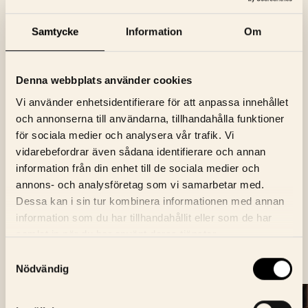
Samtycke
Information
Om
NYHETSBREV
Denna webbplats använder cookies
ANMÄL DIG TILL BIOGRAFENS
NYHETSBREV
Vi använder enhetsidentifierare för att anpassa innehållet
och annonserna till användarna, tillhandahålla funktioner
E-Postaddress
för sociala medier och analysera vår trafik. Vi
Skicka
vidarebefordrar även sådana identifierare och annan
information från din enhet till de sociala medier och
Jag godkänner Bio Fågel Blås
integritetspolicy
annons- och analysföretag som vi samarbetar med.
Dessa kan i sin tur kombinera informationen med annan
information som du har tillhandahållit eller som de har
samlat in när du har använt deras tjänster.
Samtyckesval
Nödvändig