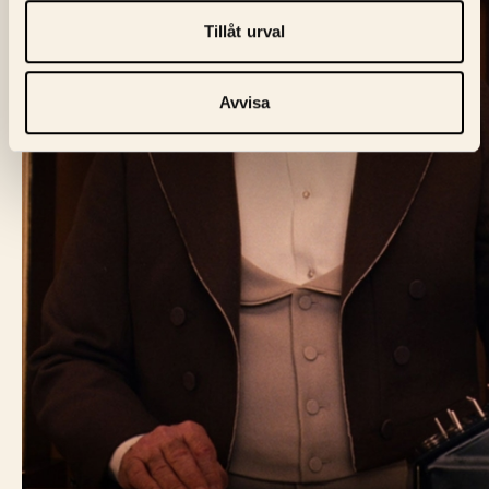
Tillåt urval
Avvisa
BIO FÅGEL BLÅ
Skeppargatan 60,
114 49 Stockholm
Biljett:
biljett@biofagelbla.se
Allmänt:
mail@biofagelbla.se
Event:
event@biofagelbla.se
ÖPPETTIDER
Måndag – Söndag
Biografen öppnar 30 min innan dagens första visning.
NYHETSBREV
E-Postaddress
Skicka