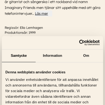
är gitarrist och sångerska i ett rockband vid namn
Imaginary Friends men tjänar sitt uppehälle med att göra
telefonintervjuer
...
Läs mer
Regissör: Ella Lemhagen
Produktionsår: 1999
Språk: Svensk
Textning: Inga
Skådespelare:
Jonas Karlsson, Maria Bonnevie, Helge
Jordal, Sam Kessel, Alexandra Rapaport, Samuel Haus,
Samtycke
Information
Om
Jacob Ericksson, George Nakas
...
Läs mer
Denna webbplats använder cookies
Vi använder enhetsidentifierare för att anpassa innehållet
och annonserna till användarna, tillhandahålla funktioner
för sociala medier och analysera vår trafik. Vi
vidarebefordrar även sådana identifierare och annan
information från din enhet till de sociala medier och