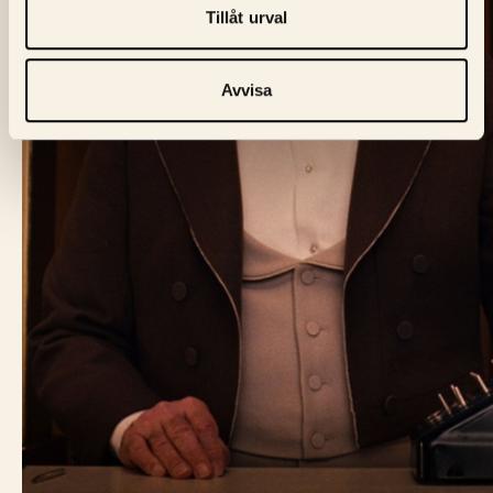
Tillåt urval
Avvisa
BIO FÅGEL BLÅ
Skeppargatan 60,
114 49 Stockholm
Biljett:
biljett@biofagelbla.se
Allmänt:
mail@biofagelbla.se
Event:
event@biofagelbla.se
ÖPPETTIDER
Måndag – Söndag
Biografen öppnar 30 min innan dagens första visning.
NYHETSBREV
E-Postaddress
Skicka