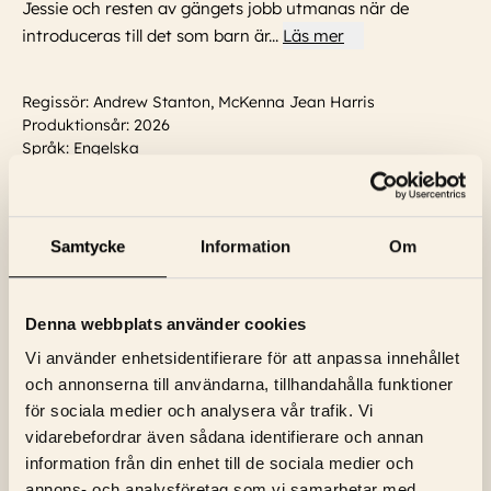
Jessie och resten av gängets jobb utmanas när de
introduceras till det som barn är
...
Läs mer
Regissör: Andrew Stanton, McKenna Jean Harris
Produktionsår: 2026
Språk: Engelska
Textning: Svensk
Skådespelare:
John Ratzenberger, Tom Hanks, Annie Potts,
Ernie Hudson, Wallace Shawn, Tony Hale, Greta Lee, Tim
Allen
...
Läs mer
Samtycke
Information
Om
Denna webbplats använder cookies
Vi använder enhetsidentifierare för att anpassa innehållet
och annonserna till användarna, tillhandahålla funktioner
för sociala medier och analysera vår trafik. Vi
vidarebefordrar även sådana identifierare och annan
information från din enhet till de sociala medier och
NYHETSBREV
annons- och analysföretag som vi samarbetar med.