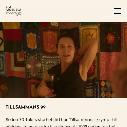
Men
TILLSAMMANS 99
Sedan 70-talets storhetstid har 'Tillsammans' krympt till
världens minsta kollektiv och består 1999 endast av två