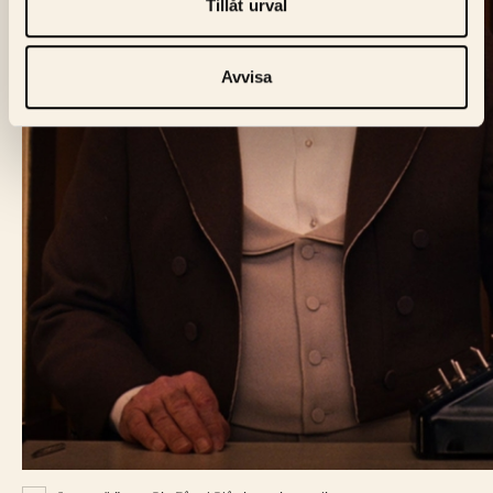
Tillåt urval
BIO FÅGEL BLÅ
Avvisa
Skeppargatan 60,
114 49 Stockholm
Biljett:
biljett@biofagelbla.se
Allmänt:
mail@biofagelbla.se
Event:
event@biofagelbla.se
ÖPPETTIDER
Måndag – Söndag
Biografen öppnar 30 min innan dagens första visning.
NYHETSBREV
E-Postaddress
Skicka