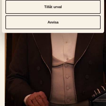
Tillåt urval
Avvisa
BIO FÅGEL BLÅ
Skeppargatan 60,
114 49 Stockholm
Biljett:
biljett@biofagelbla.se
Allmänt:
mail@biofagelbla.se
Event:
event@biofagelbla.se
ÖPPETTIDER
Måndag – Söndag
Biografen öppnar 30 min innan dagens första visning.
NYHETSBREV
E-Postaddress
Skicka