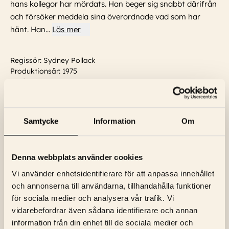
hans kollegor har mördats. Han beger sig snabbt därifrån
och försöker meddela sina överordnade vad som har
hänt. Han
...
Läs mer
Regissör: Sydney Pollack
Produktionsår: 1975
Språk: Engelska
Textning: Inga
Skådespelare:
Max von Sydow, James Keane, Faye
Dunaway, Robert Redford, Robert Dahdah, John Houseman,
Samtycke
Information
Om
John Randolph Jones
...
Läs mer
Denna webbplats använder cookies
Vi använder enhetsidentifierare för att anpassa innehållet
och annonserna till användarna, tillhandahålla funktioner
för sociala medier och analysera vår trafik. Vi
vidarebefordrar även sådana identifierare och annan
information från din enhet till de sociala medier och