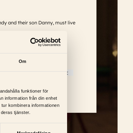
ndy and their son Danny, must live
Om
arry Nelson, Philip Stone
...
Läs mer
andahålla funktioner för
n information från din enhet
 tur kombinera informationen
deras tjänster.