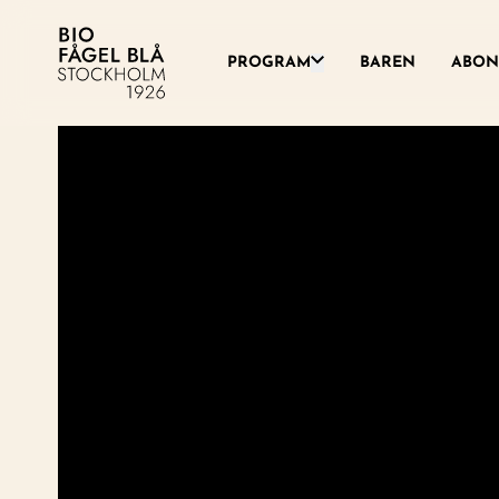
Växla denna rullgardinsme
PROGRAM
BAREN
ABON