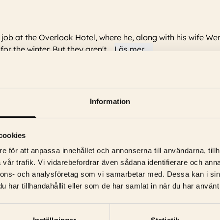
job at the Overlook Hotel, where he, along with his wife We
for the winter. But they aren't
...
Läs mer
Information
er, Jack Nicholson, Shelley Duvall, Danny Lloyd, Scatman Crothers, B
cookies
e för att anpassa innehållet och annonserna till användarna, tillh
vår trafik. Vi vidarebefordrar även sådana identifierare och anna
nnons- och analysföretag som vi samarbetar med. Dessa kan i sin
har tillhandahållit eller som de har samlat in när du har använt 