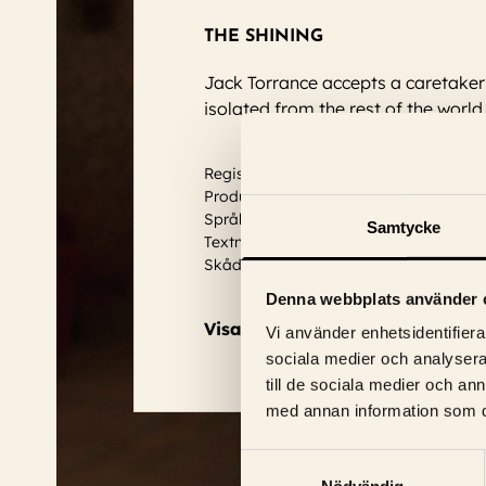
THE SHINING
Jack Torrance accepts a caretaker 
isolated from the rest of the world 
Regissör: Stanley Kubrick
Produktionsår: 1980
Språk: Engelska
Samtycke
Textning: Engelska
Skådespelare:
Joe Turkel, Burnell Tuck
Denna webbplats använder 
Visa trailer
Vi använder enhetsidentifierar
sociala medier och analysera 
till de sociala medier och a
med annan information som du 
Samtyckesval