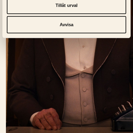
Tillåt urval
Avvisa
BIO FÅGEL BLÅ
Skeppargatan 60,
114 49 Stockholm
Biljett:
biljett@biofagelbla.se
Allmänt:
mail@biofagelbla.se
Event:
event@biofagelbla.se
ÖPPETTIDER
Måndag – Söndag
Biografen öppnar 30 min innan dagens första visning.
NYHETSBREV
E-Postaddress
Skicka