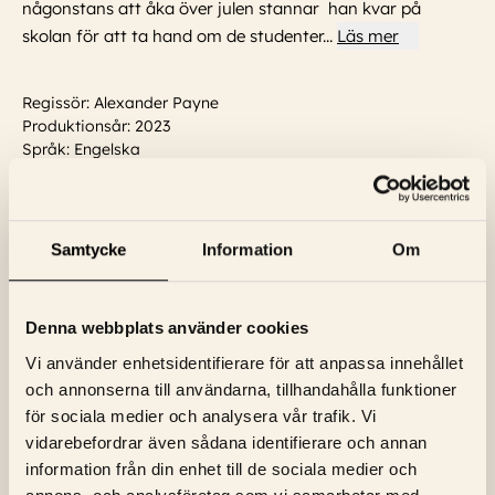
någonstans att åka över julen stannar han kvar på
skolan för att ta hand om de studenter
...
Läs mer
Regissör: Alexander Payne
Produktionsår: 2023
Språk: Engelska
Textning: Svensk
Skådespelare:
Paul Giamatti, Kelly AuCoin, Naheem Garcia,
Tate Donovan, David J. Curtis
Samtycke
Information
Om
Visa trailer
Denna webbplats använder cookies
Vi använder enhetsidentifierare för att anpassa innehållet
och annonserna till användarna, tillhandahålla funktioner
för sociala medier och analysera vår trafik. Vi
vidarebefordrar även sådana identifierare och annan
information från din enhet till de sociala medier och
NYHETSBREV