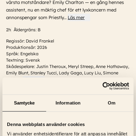
värsta motståndare? Emily Charlton — en gång hennes
assistent, nu en mäktig chef för ett lyxkoncern med
annonspengar som Priestly
...
Läs mer
2h
Åldergräns: B
Regissör: David Frankel
Produktionsår: 2026
Språk: Engelska
Textning: Svensk
Skådespelare:
Justin Theroux, Meryl Streep, Anne Hathaway,
Emily Blunt, Stanley Tucci, Lady Gaga, Lucy Liu, Simone
Ashley
...
Läs mer
Visa trailer
Samtycke
Information
Om
VISNINGSTIDER
Söndag, 9 Augusti
14:15
Biljetter
Denna webbplats använder cookies
Vi använder enhetsidentifierare för att anpassa innehållet