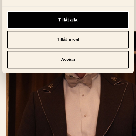
Tillåt alla
Tillåt urval
Avvisa
BIO FÅGEL BLÅ
Skeppargatan 60,
114 49 Stockholm
Biljett:
biljett@biofagelbla.se
Allmänt:
mail@biofagelbla.se