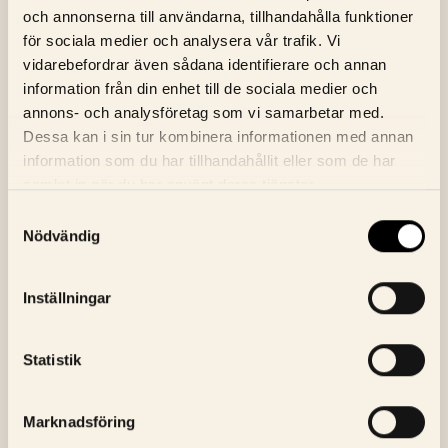
Onsdag, 12 Augusti
17:00
Biljetter
och annonserna till användarna, tillhandahålla funktioner
för sociala medier och analysera vår trafik. Vi
vidarebefordrar även sådana identifierare och annan
information från din enhet till de sociala medier och
annons- och analysföretag som vi samarbetar med.
Dessa kan i sin tur kombinera informationen med annan
information som du har tillhandahållit eller som de har
samlat in när du har använt deras tjänster.
Samtyckesval
NYHETSBREV
Nödvändig
ANMÄL DIG TILL BIOGRAFENS
NYHETSBREV
Inställningar
E-Postaddress
Skicka
Statistik
Jag godkänner Bio Fågel Blås
integritetspolicy
Marknadsföring