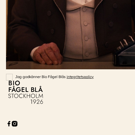
Event:
event@biofagelbla.se
ÖPPETTIDER
Måndag – Söndag
Biografen öppnar 30 min innan dagens första visning.
NYHETSBREV
E-Postaddress
Skicka
Jag godkänner Bio Fågel Blås
integritetspolicy
Bio Fågel Blå
Facebook
Instagram