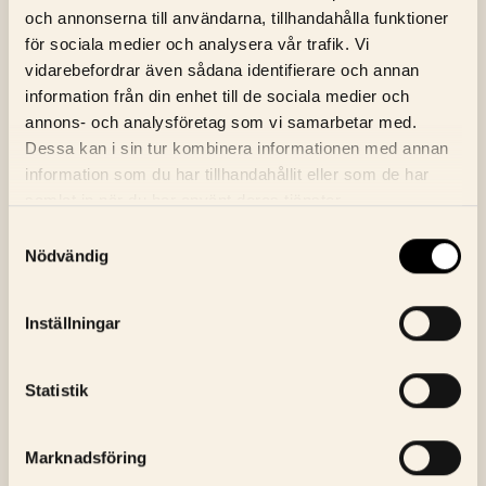
Onsdag, 12 Augusti
17:00
Biljetter
och annonserna till användarna, tillhandahålla funktioner
för sociala medier och analysera vår trafik. Vi
vidarebefordrar även sådana identifierare och annan
information från din enhet till de sociala medier och
annons- och analysföretag som vi samarbetar med.
Dessa kan i sin tur kombinera informationen med annan
information som du har tillhandahållit eller som de har
samlat in när du har använt deras tjänster.
Samtyckesval
NYHETSBREV
Nödvändig
ANMÄL DIG TILL BIOGRAFENS
NYHETSBREV
Inställningar
E-Postaddress
Skicka
Statistik
Jag godkänner Bio Fågel Blås
integritetspolicy
Marknadsföring