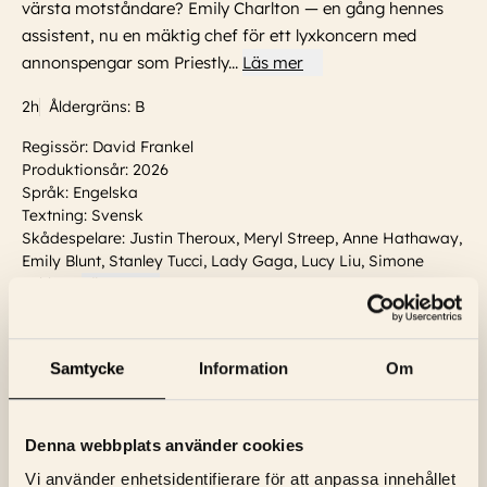
värsta motståndare? Emily Charlton — en gång hennes
assistent, nu en mäktig chef för ett lyxkoncern med
annonspengar som Priestly
...
Läs mer
2h
Åldergräns: B
Regissör: David Frankel
Produktionsår: 2026
Språk: Engelska
Textning: Svensk
Skådespelare:
Justin Theroux, Meryl Streep, Anne Hathaway,
Emily Blunt, Stanley Tucci, Lady Gaga, Lucy Liu, Simone
Ashley
...
Läs mer
Visa trailer
Samtycke
Information
Om
VISNINGSTIDER
Söndag, 9 Augusti
14:15
Biljetter
Denna webbplats använder cookies
Vi använder enhetsidentifierare för att anpassa innehållet