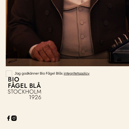
Event:
event@biofagelbla.se
ÖPPETTIDER
Måndag – Söndag
Biografen öppnar 30 min innan dagens första visning.
NYHETSBREV
E-Postaddress
Skicka
Jag godkänner Bio Fågel Blås
integritetspolicy
Bio Fågel Blå
Facebook
Instagram