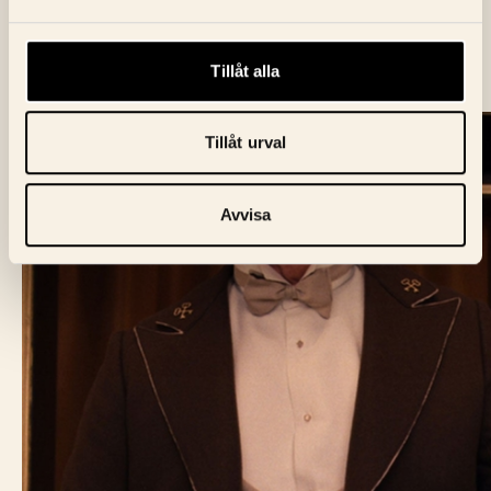
Tillåt alla
Tillåt urval
Avvisa
BIO FÅGEL BLÅ
Skeppargatan 60,
114 49 Stockholm
Biljett:
biljett@biofagelbla.se
Allmänt:
mail@biofagelbla.se