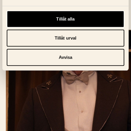
Tillåt alla
Tillåt urval
Avvisa
BIO FÅGEL BLÅ
Skeppargatan 60,
114 49 Stockholm
Biljett:
biljett@biofagelbla.se
Allmänt:
mail@biofagelbla.se