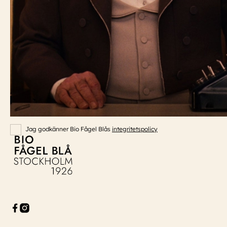
Event:
event@biofagelbla.se
ÖPPETTIDER
Måndag – Söndag
Biografen öppnar 30 min innan dagens första visning.
NYHETSBREV
E-Postaddress
Skicka
Jag godkänner Bio Fågel Blås
integritetspolicy
Bio Fågel Blå
Facebook
Instagram