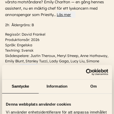
värsta motståndare? Emily Charlton — en gång hennes
assistent, nu en mäktig chef för ett lyxkoncern med
annonspengar som Priestly
...
Läs mer
2h
Åldergräns: B
Regissör: David Frankel
Produktionsår: 2026
Språk: Engelska
Textning: Svensk
Skådespelare:
Justin Theroux, Meryl Streep, Anne Hathaway,
Emily Blunt, Stanley Tucci, Lady Gaga, Lucy Liu, Simone
Ashley
...
Läs mer
Visa trailer
Samtycke
Information
Om
VISNINGSTIDER
Söndag, 9 Augusti
14:15
Biljetter
Denna webbplats använder cookies
Vi använder enhetsidentifierare för att anpassa innehållet