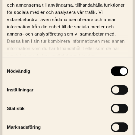
Onsdag, 12 Augusti
17:00
Biljetter
och annonserna till användarna, tillhandahålla funktioner
för sociala medier och analysera vår trafik. Vi
vidarebefordrar även sådana identifierare och annan
information från din enhet till de sociala medier och
annons- och analysföretag som vi samarbetar med.
Dessa kan i sin tur kombinera informationen med annan
information som du har tillhandahållit eller som de har
samlat in när du har använt deras tjänster.
Samtyckesval
NYHETSBREV
Nödvändig
ANMÄL DIG TILL BIOGRAFENS
NYHETSBREV
Inställningar
E-Postaddress
Skicka
Statistik
Jag godkänner Bio Fågel Blås
integritetspolicy
Marknadsföring