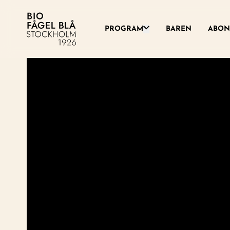
Växla denna rullgardinsme
PROGRAM
BAREN
ABON