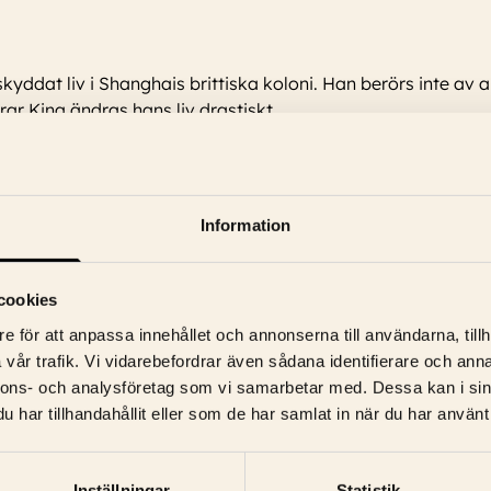
skyddat liv i Shanghais brittiska koloni. Han berörs inte av 
ar Kina ändras hans liv drastiskt.
blin, Roy Button, Steve Harding, Nik Korda, Ken Shane
Information
Bale, Ralph Seymour, Leslie Phillips, Miranda Richardson, Burt Kwou
cookies
e för att anpassa innehållet och annonserna till användarna, tillh
vår trafik. Vi vidarebefordrar även sådana identifierare och anna
nnons- och analysföretag som vi samarbetar med. Dessa kan i sin
har tillhandahållit eller som de har samlat in när du har använt 
Inställningar
Statistik