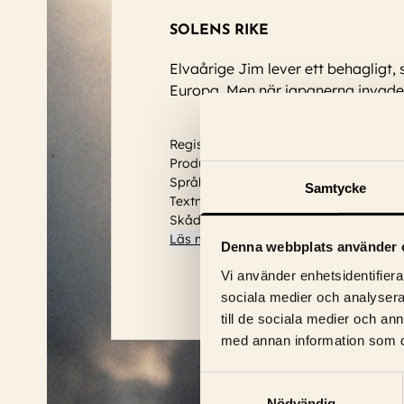
SOLENS RIKE
Elvaårige Jim lever ett behagligt, 
Europa. Men när japanerna invader
Regissör: Steven Spielberg, David Tom
Produktionsår: 1987
Språk: Engelska
Samtycke
Textning: Inga
Skådespelare:
James Greene, Christian 
Läs mer
Denna webbplats använder 
Vi använder enhetsidentifierar
sociala medier och analysera 
till de sociala medier och a
med annan information som du 
Samtyckesval
Nödvändig