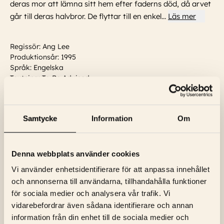
deras mor att lämna sitt hem efter faderns död, då arvet
går till deras halvbror. De flyttar till en enkel
...
Läs mer
Regissör: Ang Lee
Produktionsår: 1995
Språk: Engelska
Textning: To Be Advised
Skådespelare:
Richard Lumsden, Gemma Jones, Imelda
Staunton, Emma Thompson, Oliver Ford Davies, Alan
Rickman, Hugh Grant, Hugh
...
Läs mer
Samtycke
Information
Om
Visa trailer
Denna webbplats använder cookies
Vi använder enhetsidentifierare för att anpassa innehållet
och annonserna till användarna, tillhandahålla funktioner
för sociala medier och analysera vår trafik. Vi
vidarebefordrar även sådana identifierare och annan
information från din enhet till de sociala medier och