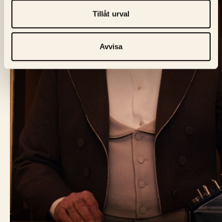
Tillåt urval
Avvisa
BIO FÅGEL BLÅ
Skeppargatan 60,
114 49 Stockholm
Biljett:
biljett@biofagelbla.se
Allmänt:
mail@biofagelbla.se
Event:
event@biofagelbla.se
ÖPPETTIDER
Måndag – Söndag
Biografen öppnar 30 min innan dagens första visning.
NYHETSBREV
E-Postaddress
Skicka