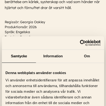
berättelse om kärlek, systerskap och vad som händer när
hjärtat och förnuftet drar åt varsitt håll.
Regissör: Georgia Oakley
Produktionsår: 2026
Språk: Engelska
Textning: Svensk
Skådespelare:
Tom Brooke, Fiona Shaw, Stacy Martin,
Herbert Nordrum, Frank Dillane, Caitriona Balfe, George
MacKay, Chloe Pirrie
...
Läs mer
Samtycke
Information
Om
Visa trailer
Denna webbplats använder cookies
Vi använder enhetsidentifierare för att anpassa innehållet
och annonserna till användarna, tillhandahålla funktioner
för sociala medier och analysera vår trafik. Vi
vidarebefordrar även sådana identifierare och annan
information från din enhet till de sociala medier och