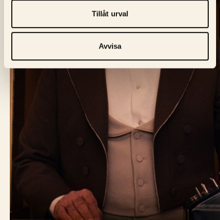
Tillåt urval
Avvisa
BIO FÅGEL BLÅ
Skeppargatan 60,
114 49 Stockholm
Biljett:
biljett@biofagelbla.se
Allmänt:
mail@biofagelbla.se
Event:
event@biofagelbla.se
ÖPPETTIDER
Måndag – Söndag
Biografen öppnar 30 min innan dagens första visning.
NYHETSBREV
E-Postaddress
Skicka