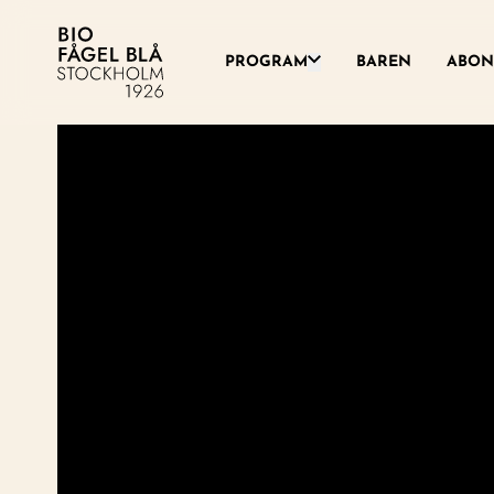
Växla denna rullgardinsme
PROGRAM
BAREN
ABON