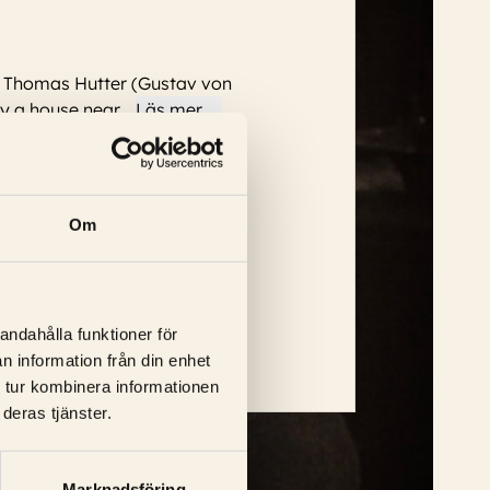
ns Thomas Hutter (Gustav von
uy a house near
...
Läs mer
Om
eorg H. Schnell, Ruth Landshoff
...
andahålla funktioner för
n information från din enhet
 tur kombinera informationen
deras tjänster.
Marknadsföring