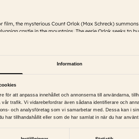
horror film, the mysterious Count Orlok (Max Schreck) summo
vanian castle in the mountains. The eerie Orlok seeks to b
Information
stav Botz, Max Schreck, Gustav von Wangenheim, Greta Schröder, G
cookies
e för att anpassa innehållet och annonserna till användarna, tillh
vår trafik. Vi vidarebefordrar även sådana identifierare och anna
nnons- och analysföretag som vi samarbetar med. Dessa kan i sin
har tillhandahållit eller som de har samlat in när du har använt 
Inställningar
Statistik