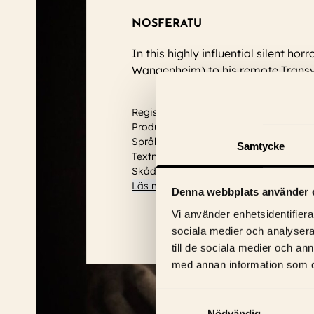
NOSFERATU
In this highly influential silent 
Wangenheim) to his remote Transyl
Regissör: F. W. Murnau
Produktionsår: 1922
Språk: Inget
Samtycke
Textning: Engelska
Skådespelare:
Hans Lanser-Rudolf, Gu
Läs mer
Denna webbplats använder 
Vi använder enhetsidentifierar
sociala medier och analysera 
till de sociala medier och a
med annan information som du 
Samtyckesval
Nödvändig