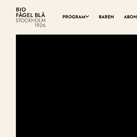
Växla denna rullgardinsme
PROGRAM
BAREN
ABON