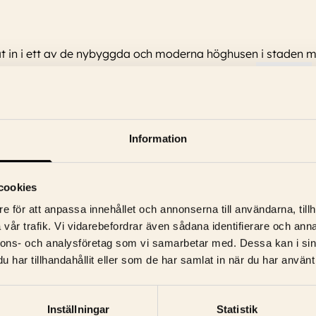
tat in i ett av de nybyggda och moderna höghusen i staden 
rlek till sina barn är oändlig men relationen till
...
Läs mer
Information
cookies
e för att anpassa innehållet och annonserna till användarna, tillh
vår trafik. Vi vidarebefordrar även sådana identifierare och anna
nnons- och analysföretag som vi samarbetar med. Dessa kan i sin
har tillhandahållit eller som de har samlat in när du har använt 
Inställningar
Statistik