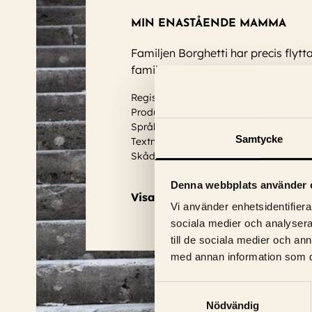
MIN ENASTÅENDE MAMMA
Familjen Borghetti har precis flyt
familjen börjat glida isär. Claras kä
Regissör: Emanuele Crialese
Produktionsår: 2022
Språk: Italienska
Samtycke
Textning: Svensk
Skådespelare:
Penélope Cruz
Denna webbplats använder 
Visa trailer
Vi använder enhetsidentifierar
sociala medier och analysera 
till de sociala medier och a
med annan information som du 
Samtyckesval
Nödvändig