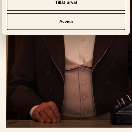
Tillåt urval
Avvisa
BIO FÅGEL BLÅ
Skeppargatan 60,
114 49 Stockholm
Biljett:
biljett@biofagelbla.se
Allmänt:
mail@biofagelbla.se
Event:
event@biofagelbla.se
ÖPPETTIDER
Måndag – Söndag
Biografen öppnar 30 min innan dagens första visning.
NYHETSBREV
E-Postaddress
Skicka