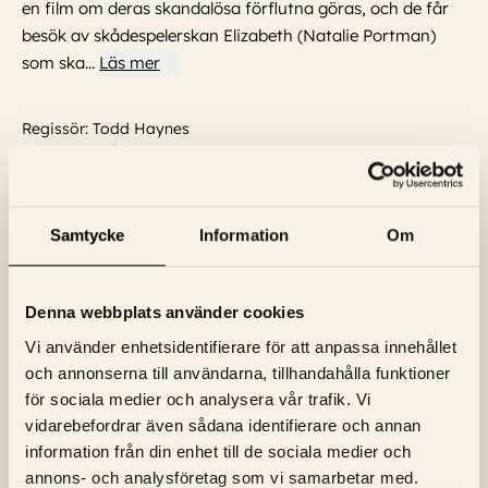
en film om deras skandalösa förflutna göras, och de får
besök av skådespelerskan Elizabeth (Natalie Portman)
som ska
...
Läs mer
Regissör: Todd Haynes
Produktionsår: 2023
Språk: Engelska
Textning: Svensk
Skådespelare:
Julianne Moore, Natalie Portman
Samtycke
Information
Om
Denna webbplats använder cookies
Vi använder enhetsidentifierare för att anpassa innehållet
och annonserna till användarna, tillhandahålla funktioner
för sociala medier och analysera vår trafik. Vi
vidarebefordrar även sådana identifierare och annan
information från din enhet till de sociala medier och
NYHETSBREV
annons- och analysföretag som vi samarbetar med.