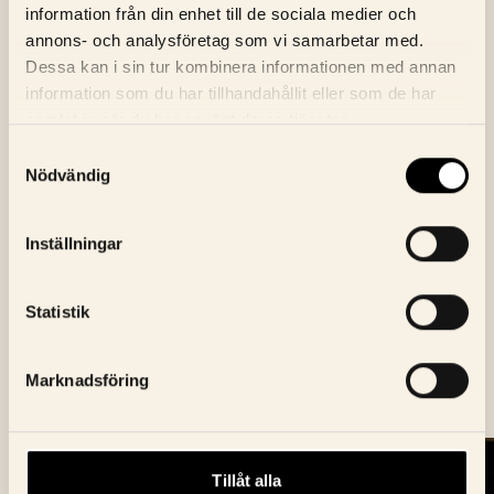
information från din enhet till de sociala medier och
annons- och analysföretag som vi samarbetar med.
Dessa kan i sin tur kombinera informationen med annan
NYHETSBREV
information som du har tillhandahållit eller som de har
ANMÄL DIG TILL BIOGRAFENS
samlat in när du har använt deras tjänster.
NYHETSBREV
Samtyckesval
Nödvändig
E-Postaddress
Skicka
Inställningar
Jag godkänner Bio Fågel Blås
integritetspolicy
Statistik
Marknadsföring
Tillåt alla