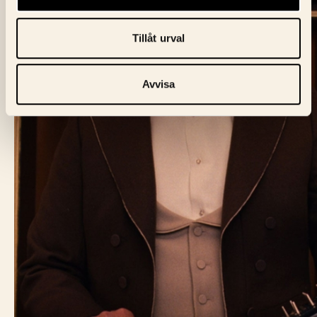
Tillåt urval
Avvisa
BIO FÅGEL BLÅ
Skeppargatan 60,
114 49 Stockholm
Biljett:
biljett@biofagelbla.se
Allmänt:
mail@biofagelbla.se
Event:
event@biofagelbla.se
ÖPPETTIDER
Måndag – Söndag
Biografen öppnar 30 min innan dagens första visning.
NYHETSBREV