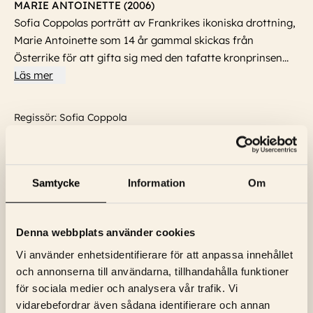
MARIE ANTOINETTE (2006)
Sofia Coppolas porträtt
av Frankrikes ikoniska drottning,
Marie Antoinette som 14 år gammal skickas från
Österrike för att gifta sig med den tafatte kronprinsen
...
Läs mer
Regissör: Sofia Coppola
Produktionsår: 2006
Språk: Engelska
Textning: Engelska
Skådespelare:
Tom Hardy, Jamie Dornan, Rose Byrne,
Samtycke
Information
Om
Mathieu Amalric, Rip Torn, Krystal Ellsworth, Molly Shannon,
James Lance
...
Läs mer
Denna webbplats använder cookies
Vi använder enhetsidentifierare för att anpassa innehållet
och annonserna till användarna, tillhandahålla funktioner
för sociala medier och analysera vår trafik. Vi
vidarebefordrar även sådana identifierare och annan