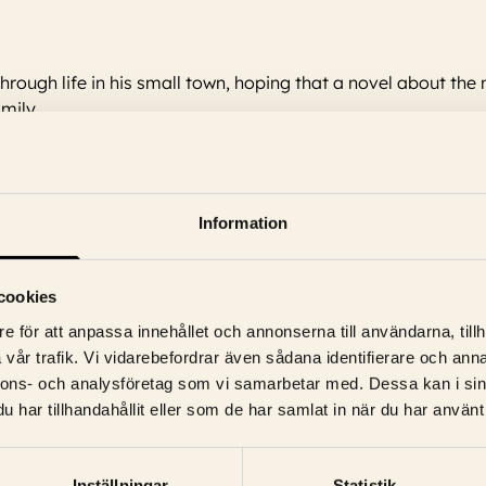
through life in his small town, hoping that a novel about th
amily.
Information
gren, Ingvar Hirdwall, Agneta Prytz, Nina Widerberg, Keve Hjelm,
cookies
e för att anpassa innehållet och annonserna till användarna, tillh
vår trafik. Vi vidarebefordrar även sådana identifierare och anna
nnons- och analysföretag som vi samarbetar med. Dessa kan i sin
har tillhandahållit eller som de har samlat in när du har använt 
Inställningar
Statistik