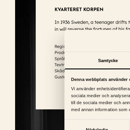
KVARTERET KORPEN
In 1936 Sweden, a teenager drifts 
in will reverse the fortunes of his f
Regissör: Bo Widerberg
Produktionsår: 1963
Språk: Svensk
Samtycke
Textning: Engelska
Skådespelare:
Emy Storm, Thommy Berg
Gustafsson
...
Läs mer
Denna webbplats använder 
Vi använder enhetsidentifierar
sociala medier och analysera 
till de sociala medier och a
med annan information som du 
Samtyckesval
Nödvändig