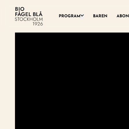
Växla denna rullgardinsme
PROGRAM
BAREN
ABON