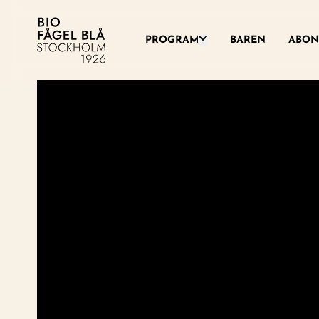
Växla denna rullgardinsme
PROGRAM
BAREN
ABON