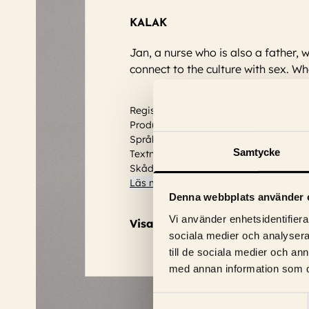
KALAK
Jan, a nurse who is also a father, 
connect to the culture with sex. 
Regissör: Isabella Eklöf
Produktionsår: 2024
Språk: Engelska
Samtycke
Textning: Svensk
Skådespelare:
Asta August, Emil Johnse
Läs mer
Denna webbplats använder 
Vi använder enhetsidentifierar
Visa trailer
sociala medier och analysera 
till de sociala medier och a
med annan information som du 
Samtyckesval