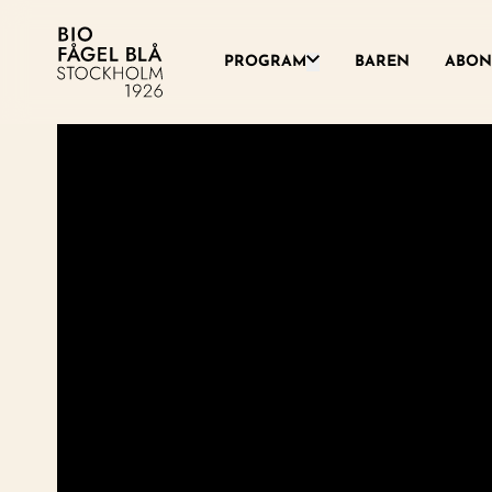
Växla denna rullgardinsme
PROGRAM
BAREN
ABON