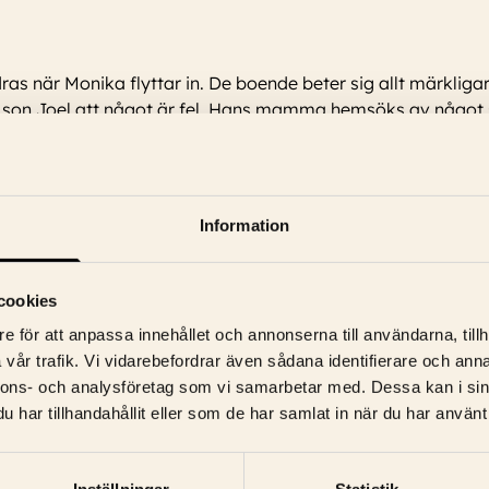
as när Monika flyttar in. De boende beter sig allt märkliga
as son Joel att något är fel. Hans mamma hemsöks av någ
Information
Oros, Anki Lidén, Gizem Erdogan, Bengt C.W. Carlsson, Peter Jankert
cookies
e för att anpassa innehållet och annonserna till användarna, tillh
vår trafik. Vi vidarebefordrar även sådana identifierare och anna
nnons- och analysföretag som vi samarbetar med. Dessa kan i sin
har tillhandahållit eller som de har samlat in när du har använt 