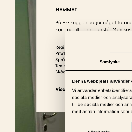
HEMMET
På Ekskuggan börjar något förändr
komma till jobbet förstår Monik
Regissör: Mattias J. Skoglund
Produktionsår: 2025
Språk: Svensk
Samtycke
Textning: Svensk
Skådespelare:
Lottie Ejebrant, Philip 
Denna webbplats använder 
Visa trailer
Vi använder enhetsidentifierar
sociala medier och analysera 
till de sociala medier och a
med annan information som du 
Samtyckesval