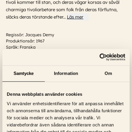
tivoli kommer till stan, och deras vägar korsas av såväl
charmiga tivoliarbetare som folk från deras förflutna,
släcks deras törstande efter
...
Läs mer
Regissör: Jacques Demy
Produktionsår: 1967
Språk: Franska
Textning: Svensk
Skådespelare:
Catherine Deneuve, Pierre Caden, Gene Kelly,
Jacques Perrin, George Chakiris, Albin Pahernik, Françoise
Dorléac
Samtycke
Information
Om
Visa trailer
Denna webbplats använder cookies
Vi använder enhetsidentifierare för att anpassa innehållet
och annonserna till användarna, tillhandahålla funktioner
för sociala medier och analysera vår trafik. Vi
vidarebefordrar även sådana identifierare och annan
information från din enhet till de sociala medier och