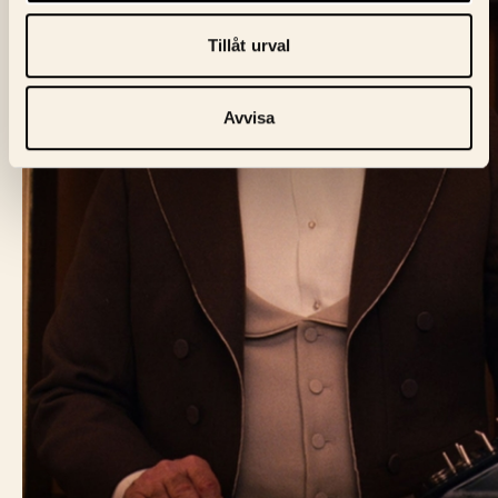
Tillåt urval
Avvisa
BIO FÅGEL BLÅ
Skeppargatan 60,
114 49 Stockholm
Biljett:
biljett@biofagelbla.se
Allmänt:
mail@biofagelbla.se
Event:
event@biofagelbla.se
ÖPPETTIDER
Måndag – Söndag
Biografen öppnar 30 min innan dagens första visning.
NYHETSBREV