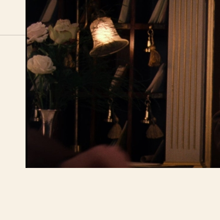
BIO FÅGEL BLÅ
ÖPPETTID
Skeppargatan 60,
Måndag – S
114 49 Stockholm
Biografen öp
dagens först
Biljett:
biljett@biofagelbla.se
Allmänt:
mail@biofagelbla.se
Event:
event@biofagelbla.se
© 2026 Bio Fågel Blå. All Rights Reserved.