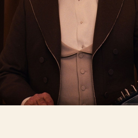
ER
NYHETSBREV
E-Postaddress
öndag
pnar 30 min innan
a visning.
Jag godkänner Bio Fågel Bl