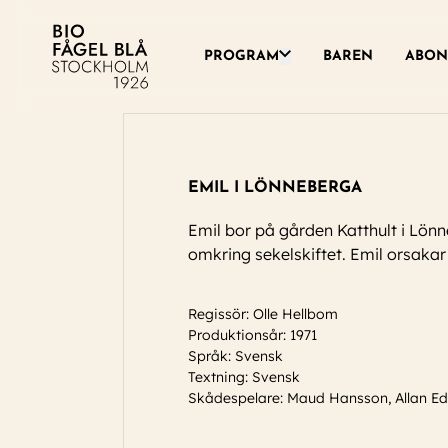
Växla denna rullgardinsme
PROGRAM
BAREN
ABON
EMIL I LÖNNEBERGA
Emil bor på gården Katthult i Lö
omkring sekelskiftet. Emil orsakar 
Regissör: Olle Hellbom
Produktionsår: 1971
Språk: Svensk
Textning: Svensk
Skådespelare:
Maud Hansson, Allan Edw