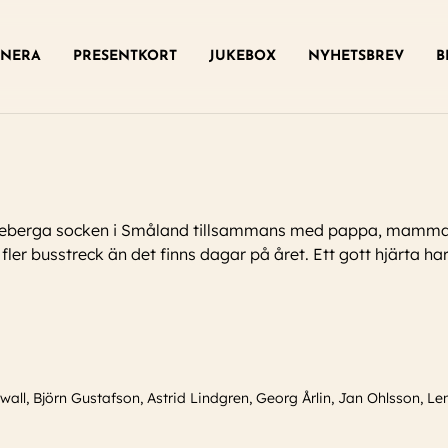
ny
NERA
PRESENTKORT
JUKEBOX
NYHETSBREV
B
nneberga socken i Småland tillsammans med pappa, mamma, 
fler busstreck än det finns dagar på året. Ett gott hjärta h
all, Björn Gustafson, Astrid Lindgren, Georg Årlin, Jan Ohlsson, 