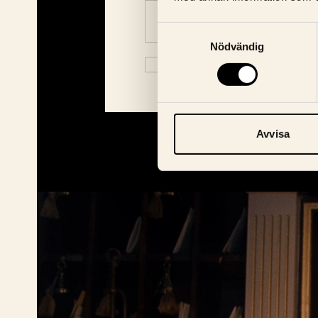
E-Postaddress
Samtyckesval
Nödvändig
Jag godkänner Bio Fågel Blås
i
Avvisa