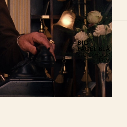
Bio Fågel Blå
Skicka
Facebook
Instagram
ås
integritetspolicy
Pigment Webbyrå