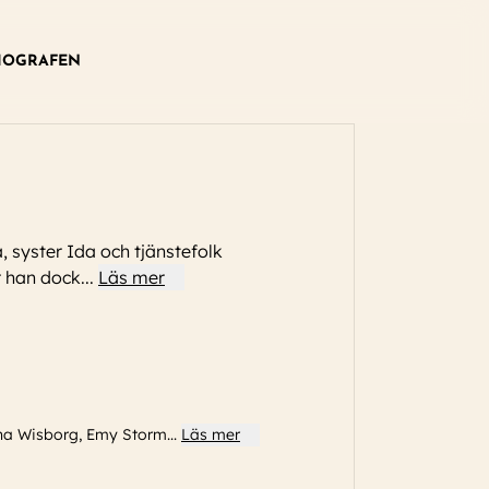
IOGRAFEN
syster Ida och tjänstefolk
ar han dock
...
Läs mer
Lena Wisborg, Emy Storm
...
Läs mer