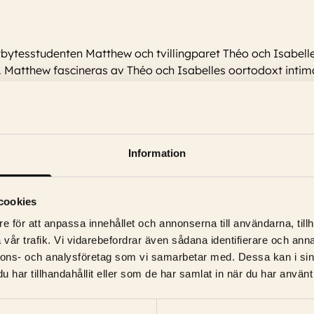
tbytesstudenten Matthew och tvillingparet Théo och Isabel
atthew fascineras av Théo och Isabelles oortodoxt intima 
Information
 Jean-Pierre Léaud, Michael Pitt, Anna Chancellor, Lola Peploe, Robi
cookies
e för att anpassa innehållet och annonserna till användarna, tillh
vår trafik. Vi vidarebefordrar även sådana identifierare och anna
nnons- och analysföretag som vi samarbetar med. Dessa kan i sin
har tillhandahållit eller som de har samlat in när du har använt 