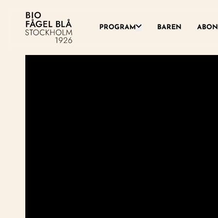
Växla denna rullgardinsme
PROGRAM
BAREN
ABON