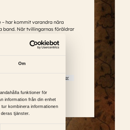
le – har kommit varandra nära
band. När tvillingarnas föräldrar
Om
n Renucci, Valentin Merlet
...
Läs mer
andahålla funktioner för
n information från din enhet
 tur kombinera informationen
deras tjänster.