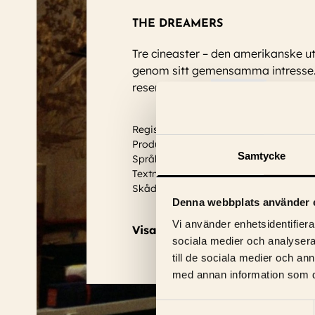
THE DREAMERS
Tre cineaster – den amerikanske u
genom sitt gemensamma intresse. M
reser bort en
...
Läs mer
Regissör: Bernardo Bertolucci
Produktionsår: 2003
Samtycke
Språk: Engelska
Textning: Svensk
Skådespelare:
Eva Green, Louis Garrel,
Denna webbplats använder 
Vi använder enhetsidentifierar
Visa trailer
sociala medier och analysera 
till de sociala medier och a
med annan information som du 
Samtyckesval