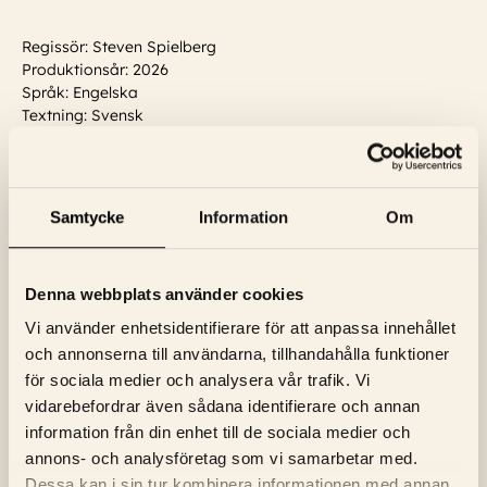
Regissör: Steven Spielberg
Produktionsår: 2026
Språk: Engelska
Textning: Svensk
Skådespelare:
Josh O'Connor, Colin Firth, Emily Blunt, Wyatt
Russell, Eve Hewson, Colman Domingo, Henry Lloyd-Hughes,
Michael Gaston
...
Läs mer
Samtycke
Information
Om
Denna webbplats använder cookies
Vi använder enhetsidentifierare för att anpassa innehållet
och annonserna till användarna, tillhandahålla funktioner
för sociala medier och analysera vår trafik. Vi
vidarebefordrar även sådana identifierare och annan
NYHETSBREV
information från din enhet till de sociala medier och
annons- och analysföretag som vi samarbetar med.
ANMÄL DIG TILL BIOGRAFENS
Dessa kan i sin tur kombinera informationen med annan