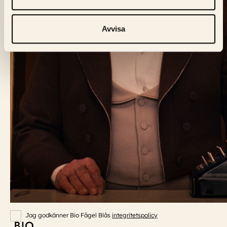
BIO FÅGEL BLÅ
Avvisa
Skeppargatan 60,
114 49 Stockholm
Biljett:
biljett@biofagelbla.se
Allmänt:
mail@biofagelbla.se
Event:
event@biofagelbla.se
ÖPPETTIDER
Måndag – Söndag
Biografen öppnar 30 min innan dagens första visning.
NYHETSBREV
E-Postaddress
Skicka
Jag godkänner Bio Fågel Blås
integritetspolicy
Bio Fågel Blå