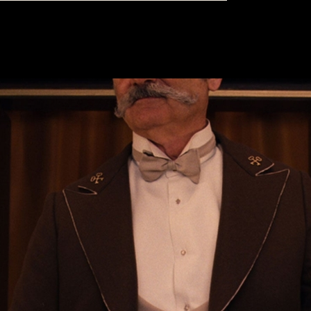
ER
NYHETSBREV