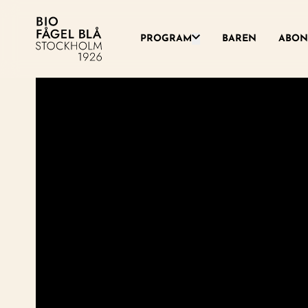
Växla denna rullgardinsme
PROGRAM
BAREN
ABON