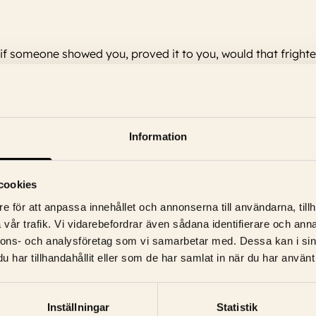
 if someone showed you, proved it to you, would that fright
Information
rth, Emily Blunt, Wyatt Russell, Eve Hewson, Colman Domingo, Henr
cookies
e för att anpassa innehållet och annonserna till användarna, tillh
vår trafik. Vi vidarebefordrar även sådana identifierare och anna
nnons- och analysföretag som vi samarbetar med. Dessa kan i sin
har tillhandahållit eller som de har samlat in när du har använt 
Inställningar
Statistik