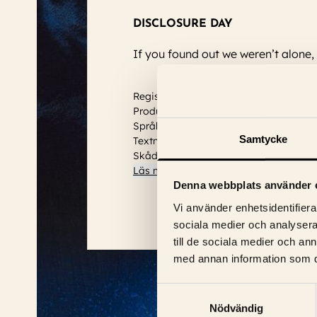
DISCLOSURE DAY
If you found out we weren’t alone,
Regissör: Steven Spielberg
Produktionsår: 2026
Språk: Engelska
Samtycke
Textning: Svensk
Skådespelare:
Josh O'Connor, Colin Fi
Läs mer
Denna webbplats använder 
Vi använder enhetsidentifierar
sociala medier och analysera 
till de sociala medier och a
med annan information som du 
Samtyckesval
Nödvändig