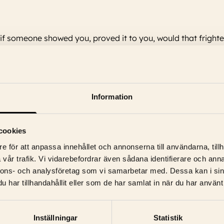
 if someone showed you, proved it to you, would that fright
Information
rth, Emily Blunt, Wyatt Russell, Eve Hewson, Colman Domingo, Henr
cookies
e för att anpassa innehållet och annonserna till användarna, tillh
vår trafik. Vi vidarebefordrar även sådana identifierare och anna
nnons- och analysföretag som vi samarbetar med. Dessa kan i sin
har tillhandahållit eller som de har samlat in när du har använt 
Inställningar
Statistik