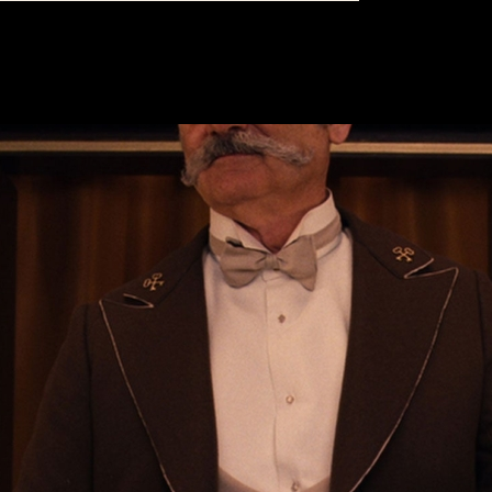
ER
NYHETSBREV