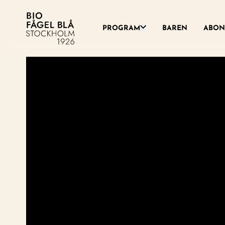
Växla denna rullgardinsme
PROGRAM
BAREN
ABON