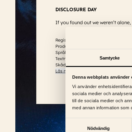
DISCLOSURE DAY
If you found out we weren’t alone,
Regissör: Steven Spielberg
Produktionsår: 2026
Språk: Engelska
Samtycke
Textning: Svensk
Skådespelare:
Josh O'Connor, Colin Fi
Läs mer
Denna webbplats använder 
Vi använder enhetsidentifierar
sociala medier och analysera 
till de sociala medier och a
med annan information som du 
Samtyckesval
Nödvändig