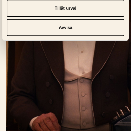
Tillåt urval
Avvisa
BIO FÅGEL BLÅ
Skeppargatan 60,
114 49 Stockholm
Biljett:
biljett@biofagelbla.se
Allmänt:
mail@biofagelbla.se
Event:
event@biofagelbla.se
ÖPPETTIDER
Måndag – Söndag
Biografen öppnar 30 min innan dagens första visning.
NYHETSBREV
E-Postaddress
Skicka