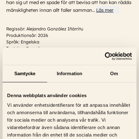
han sig ut med en spade för att bevisa att han kan rädda
mänskligheten innan allt faller samman
...
Läs mer
Regissör: Alejandro González Iñárritu
Produktionsår: 2026
Språk: Engelska
Textning: Svensk
Skådespelare:
Pip Torrens, Jesse Plemons, Michael
Stuhlbarg, Burn Gorman, Tom Cruise, Robert John Burke,
John Goodman, Riz
...
Läs mer
Samtycke
Information
Om
Visa trailer
Denna webbplats använder cookies
Vi använder enhetsidentifierare för att anpassa innehållet
och annonserna till användarna, tillhandahålla funktioner
för sociala medier och analysera vår trafik. Vi
vidarebefordrar även sådana identifierare och annan
information från din enhet till de sociala medier och