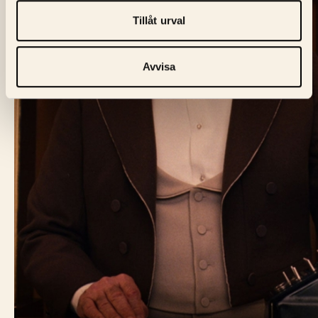
Tillåt urval
Avvisa
BIO FÅGEL BLÅ
Skeppargatan 60,
114 49 Stockholm
Biljett:
biljett@biofagelbla.se
Allmänt:
mail@biofagelbla.se
Event:
event@biofagelbla.se
ÖPPETTIDER
Måndag – Söndag
Biografen öppnar 30 min innan dagens första visning.
NYHETSBREV
E-Postaddress
Skicka