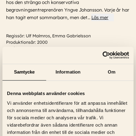
hos den stränga och konservativa
begravningsentreprenören Yngve Johansson. Varje år har
han tagit emot sommarbarn, men det
...
Läs mer
Regissör: Ulf Malmros, Emma Gabrielsson
Produktionsår: 2000
Språk: Engelska
Textning: Svensk
Skådespelare:
Ann Petrén, Jerker Fahlström, Ralph Carlsson,
Kjell Bergqvist, Brasse Brännström, Anastasios Soulis, Pale
Samtycke
Information
Om
Olofsson, Marcus Hasselborg
...
Läs mer
Denna webbplats använder cookies
Vi använder enhetsidentifierare för att anpassa innehållet
och annonserna till användarna, tillhandahålla funktioner
för sociala medier och analysera vår trafik. Vi
vidarebefordrar även sådana identifierare och annan
information från din enhet till de sociala medier och