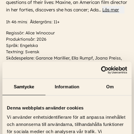
questions of their lives: Maxine, an American film director
in her forties, discovers she has cancer; Ada
...
Läs mer
1h 46 mins
Åldergräns: 11+
Regissör: Alice Winocour
Produktionsår: 2026
Språk: Engelska
Textning: Svensk
Skådespelare:
Garance Marillier, Ella Rumpf, Joana Preiss,
Grégoire Colin, Louis Garrel, Angelina Jolie, Aurore Clément,
Pascal Rénéric
...
Läs mer
Samtycke
Information
Om
VISNINGSTIDER
Torsdag, 6 Augusti
15:15
Biljetter
Denna webbplats använder cookies
Vi använder enhetsidentifierare för att anpassa innehållet
och annonserna till användarna, tillhandahålla funktioner
för sociala medier och analysera vår trafik. Vi