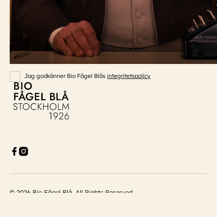
Måndag – Söndag
Biografen öppnar 30 min innan dagens första visning.
NYHETSBREV
E-Postaddress
Skicka
Jag godkänner Bio Fågel Blås
integritetspolicy
Bio Fågel Blå
Facebook
Instagram
© 2026 Bio Fågel Blå. All Rights Reserved.
Pigment Webbyrå