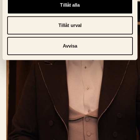
Tillåt alla
Tillåt urval
Avvisa
BIO FÅGEL BLÅ
Skeppargatan 60,
114 49 Stockholm
Biljett:
biljett@biofagelbla.se
Allmänt:
mail@biofagelbla.se
Event:
event@biofagelbla.se
ÖPPETTIDER