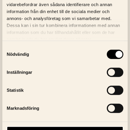
vidarebefordrar även sådana identifierare och annan
information från din enhet till de sociala medier och
annons- och analysföretag som vi samarbetar med.
Dessa kan i sin tur kombinera informationen med annan
information som du har tillhandahållit eller som de har
NYHETSBREV
samlat in när du har använt deras tjänster.
ANMÄL DIG TILL BIOGRAFENS
Samtyckesval
NYHETSBREV
Nödvändig
E-Postaddress
Skicka
Inställningar
Jag godkänner Bio Fågel Blås
integritetspolicy
Statistik
Marknadsföring