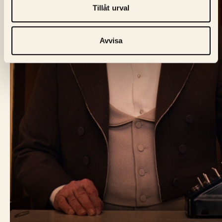
Tillåt urval
Avvisa
BIO FÅGEL BLÅ
Skeppargatan 60,
114 49 Stockholm
Biljett:
biljett@biofagelbla.se
Allmänt:
mail@biofagelbla.se
Event:
event@biofagelbla.se
ÖPPETTIDER
Måndag – Söndag
Biografen öppnar 30 min innan dagens första visning.
NYHETSBREV
E-Postaddress
Skicka