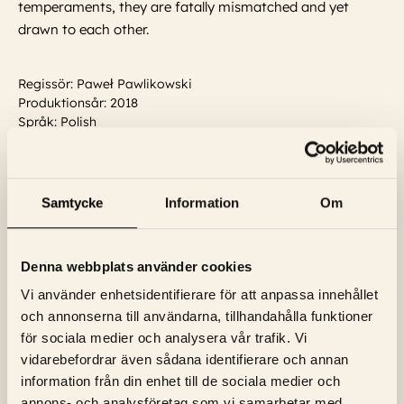
temperaments, they are fatally mismatched and yet
drawn to each other.
Regissör: Paweł Pawlikowski
Produktionsår: 2018
Språk: Polish
Textning: Engelska
Skådespelare:
Aloïse Sauvage, Joanna Kulig, Tomasz Kot,
Borys Szyc, Agata Kulesza, Cédric Kahn, Jeanne Balibar,
Adam Woronowicz
...
Läs mer
Samtycke
Information
Om
Denna webbplats använder cookies
Vi använder enhetsidentifierare för att anpassa innehållet
och annonserna till användarna, tillhandahålla funktioner
för sociala medier och analysera vår trafik. Vi
vidarebefordrar även sådana identifierare och annan
information från din enhet till de sociala medier och
NYHETSBREV
annons- och analysföretag som vi samarbetar med.