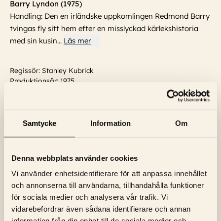
Barry Lyndon (1975)
Handling: Den en irländske uppkomlingen Redmond Barry
tvingas fly sitt hem efter en misslyckad kärlekshistoria
med sin kusin
...
Läs mer
Regissör: Stanley Kubrick
Produktionsår: 1975
Språk: Engelska
Textning: Engelska
Skådespelare:
Marisa Berenson, Philip Stone, Vivian Kubrick,
Leon Vitali, Ryan O'Neal, Michael Hordern, André Morell,
Samtycke
Information
Om
Ferdy Mayne
...
Läs mer
Denna webbplats använder cookies
Vi använder enhetsidentifierare för att anpassa innehållet
och annonserna till användarna, tillhandahålla funktioner
för sociala medier och analysera vår trafik. Vi
vidarebefordrar även sådana identifierare och annan
information från din enhet till de sociala medier och