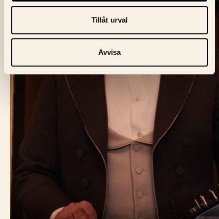
Tillåt urval
Avvisa
BIO FÅGEL BLÅ
Skeppargatan 60,
114 49 Stockholm
Biljett:
biljett@biofagelbla.se
Allmänt:
mail@biofagelbla.se
Event:
event@biofagelbla.se
ÖPPETTIDER
Måndag – Söndag
Biografen öppnar 30 min innan dagens första visning.
NYHETSBREV