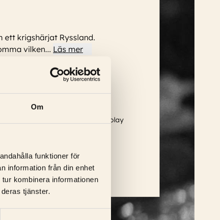
m ett krigshärjat Ryssland.
 komma vilken
...
Läs mer
Om
Nikolai Sergeyev, Irma Raush, Nikolay
andahålla funktioner för
n information från din enhet
 tur kombinera informationen
deras tjänster.