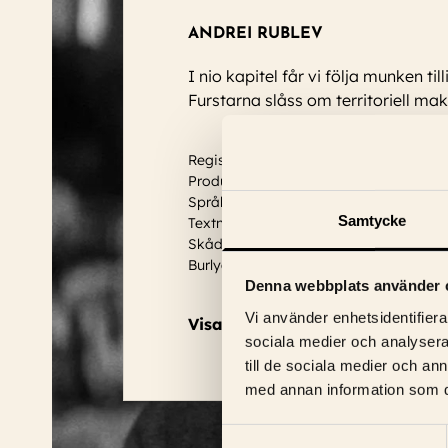
ANDREI RUBLEV
I nio kapitel får vi följa munken 
Furstarna slåss om territoriell ma
Regissör: Andrei Tarkovsky
Produktionsår: 1966
Språk: Ryska
Samtycke
Textning: Svensk
Skådespelare:
Anatoliy Solonitsyn, Ni
Burlyaev
...
Läs mer
Denna webbplats använder 
Vi använder enhetsidentifierar
Visa trailer
sociala medier och analysera 
till de sociala medier och a
med annan information som du 
Samtyckesval