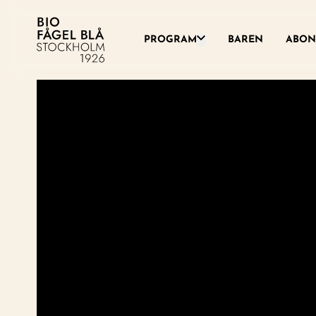
Växla denna rullgardinsme
PROGRAM
BAREN
ABON