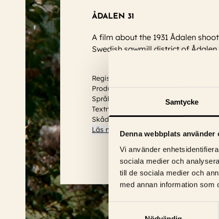
ÅDALEN 31
A film about the 1931 Ådalen shoot
Swedish sawmill district of Ådalen.
Regissör: Bo Widerberg
Produktionsår: 1969
Språk: Svensk
Samtycke
Textning: Engelska
Skådespelare:
Kerstin Tidelius, Peter 
Läs mer
Denna webbplats använder 
Vi använder enhetsidentifierar
sociala medier och analysera 
till de sociala medier och a
med annan information som du 
Samtyckesval
Nödvändig