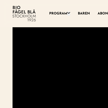
Växla denna rullgardinsme
PROGRAM
BAREN
ABON