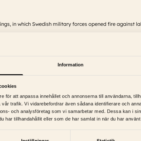
ings, in which Swedish military forces opened fire against l
Information
Schildt, Pierre Lindstedt, Roland Hedlund, Marie De Geer, Olof Bergs
cookies
e för att anpassa innehållet och annonserna till användarna, tillh
vår trafik. Vi vidarebefordrar även sådana identifierare och anna
nnons- och analysföretag som vi samarbetar med. Dessa kan i sin
har tillhandahållit eller som de har samlat in när du har använt 
Inställningar
Statistik