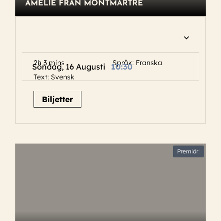
AMÉLIE FRÅN MONTMARTRE
2h 3 mins
Språk: Franska
Söndag, 16 Augusti
10:30
Text: Svensk
Biljetter
Premiär!