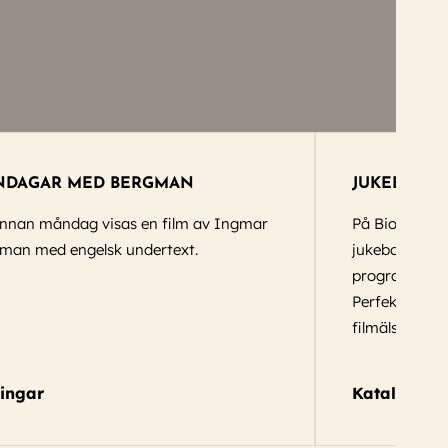
DAGAR MED BERGMAN
JUKEBOX
nnan måndag visas en film av Ingmar
På Bio Fågel B
man med engelsk undertext.
jukebox-konce
programsätta 
Perfekt som pr
filmälskare i 
ningar
Katalog