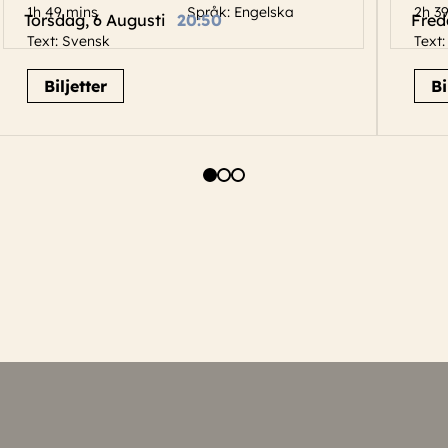
1h 49 mins
Språk: Engelska
2h 3
Torsdag, 6 Augusti
20:50
Fred
Text: Svensk
Text
Biljetter
Bi