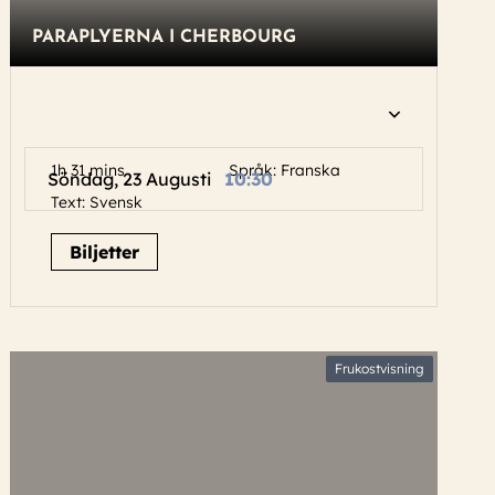
PARAPLYERNA I CHERBOURG
1h 31 mins
Språk: Franska
Söndag, 23 Augusti
10:30
Text: Svensk
Biljetter
Frukostvisning