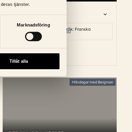
deras tjänster.
Marknadsföring
2h 39 mins
Språk: Franska
Fredag, 14 Augusti
17:30
Text: Svensk
Biljetter
Tillåt alla
Måndagar med Bergman