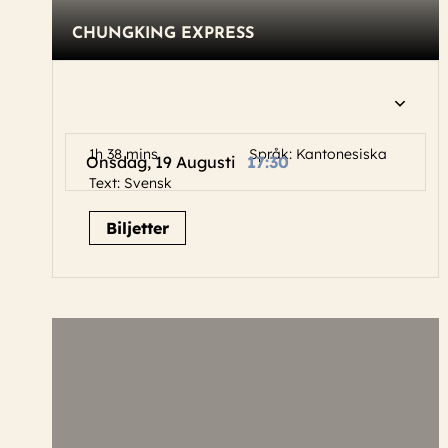
CHUNGKING EXPRESS
1h 38 mins
Språk: Kantonesiska
Onsdag, 19 Augusti
17:30
Text: Svensk
Biljetter