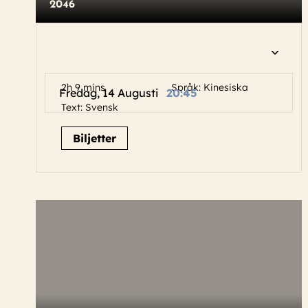
2046
2h 9 mins
Språk: Kinesiska
Fredag, 14 Augusti
20:45
Text: Svensk
Biljetter