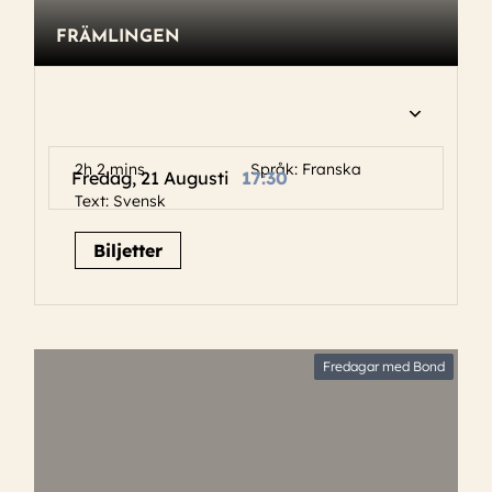
FRÄMLINGEN
2h 2 mins
Språk: Franska
Fredag, 21 Augusti
17:30
Text: Svensk
Biljetter
Fredagar med Bond