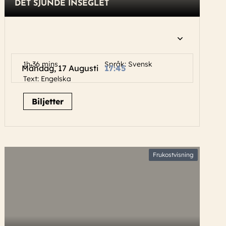
DET SJUNDE INSEGLET
1h 36 mins
Språk: Svensk
Måndag, 17 Augusti
17:45
Text: Engelska
Biljetter
Frukostvisning