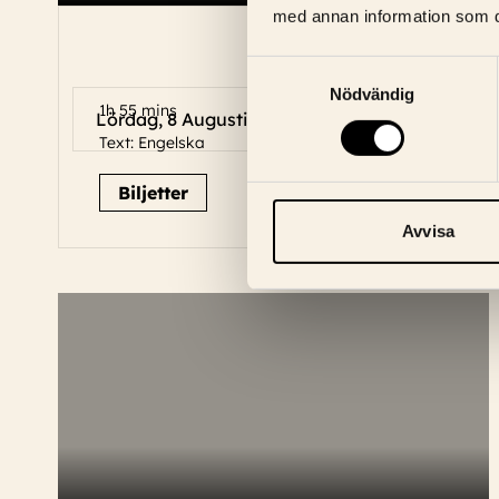
med annan information som du 
Samtyckesval
Nödvändig
1h 55 mins
Språk: Engelska
Lördag, 8 Augusti
10:30
Text: Engelska
Biljetter
Avvisa