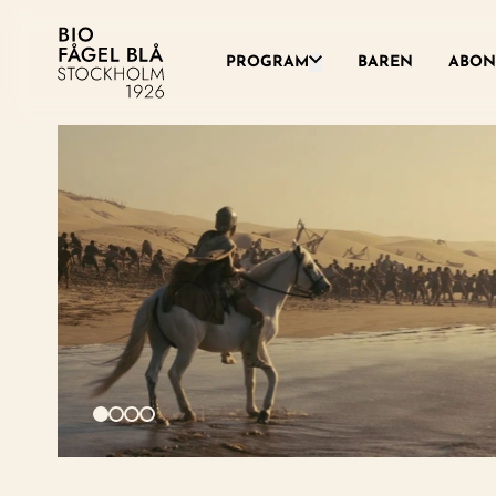
Växla denna rullgardinsme
PROGRAM
BAREN
ABON