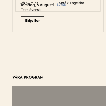
2h 52 mins
Språk: Engelska
Torsdag, 6 Augusti
17:30
Text: Svensk
Biljetter
VÅRA PROGRAM